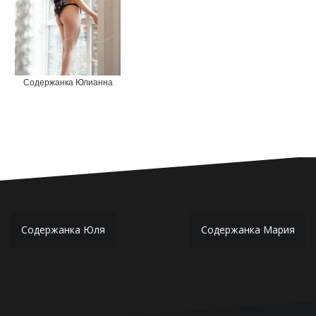
Содержанка Юлианна
Н
Содержанка Юля
Содержанка Мария
а
в
и